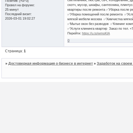
светильники, люстры, свч, холодильник, д
Позитив:
[+0/-0]
скотч, мусор, шкафы, сантехника, плинтуса
Провел на форуме:
25 минут
квартиры после ремонта ✅Уборка после р
Последний визит:
✅Уборка помещений после ремонта ✅Услу
2026-03-01 19:02:27
мягкой мебели москва ✅Химчистка мягко
✅Мытье окон без разводов ✅Клининг комп
✅Услуги клининга квартир Заказ по тел. +
Перейти:
https://u.to/wmoKIA
0
Страница:
1
»
Достоверная информация о бизнесе в интернет
»
Заработок на своем