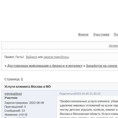
Форум
Участники
По
Актив
Привет, Гость!
Войдите
или
зарегистрируйтесь
.
»
Достоверная информация о бизнесе в интернет
»
Заработок на своем
Страница:
1
Услуги клининга Москва и МО
vgvguabusi
Поделиться
2023-10-26 21:30:20
Участник
Профессиональные услуги клининга: уборк
Зарегистрирован
: 2022-06-08
удаление жировых отложений на кухне пар
Приглашений:
0
чистку детских игрушек, колясок, комнат и
Сообщений:
13
Москва и Московская область Услуги клинин
Уважение:
[+0/-0]