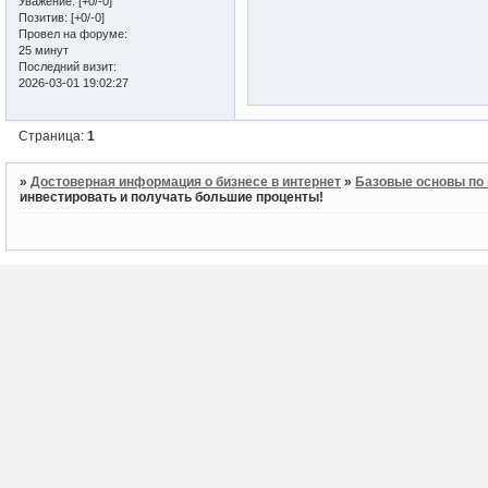
Уважение:
[+0/-0]
Позитив:
[+0/-0]
Провел на форуме:
25 минут
Последний визит:
2026-03-01 19:02:27
Страница:
1
»
Достоверная информация о бизнесе в интернет
»
Базовые основы по 
инвестировать и получать большие проценты!