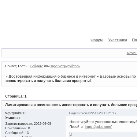
Форум
Участники
По
Актив
Привет, Гость!
Войдите
или
зарегистрируйтесь
.
»
Достоверная информация о бизнесе в интернет
»
Базовые основы по 
инвестировать и получать большие проценты!
Страница:
1
Лимитированная возможность инвестировать и получать большие проц
vgvguabusi
Поделиться
2022-11-23 12:21:17
Участник
Инвестируйте с уверенностью, инвестируйт
Зарегистрирован
: 2022-06-08
Перейти:
https://gpibs.com/
Приглашений:
0
Сообщений:
13
0